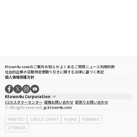
Ktown4u coexのご案内
お知らせ
よくあるご質問
ニュース
利用約款
社会的企業の活動
特定商取り引きに関する法律に基づく表記
個人情報保護方針
Ktown4u Corporation
CSカスタマーセンター
提携お問い合わせ
卸売りお問い合わせ
代表取締役
ソン・ヒョミン
ⓒ All rights reserved.
jp.ktown4u.com
事業者登録番号
120-87-71116
eContext
0120-23-7523
HANTEO
CIRCLE CHART
PayPal
EXIMBAY
事務所住所
ソウル特別市江南区永東大路513、3階(三成洞、coex)
17TRACK