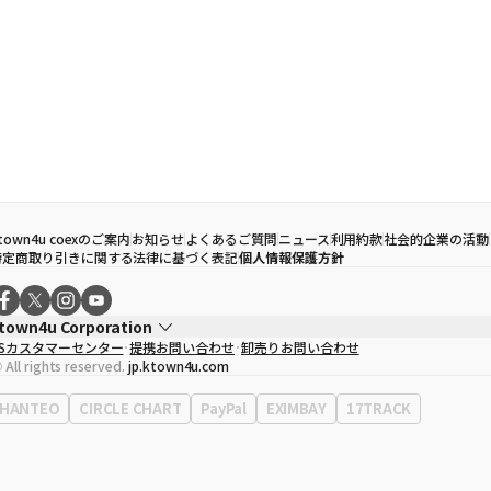
town4u coexのご案内
お知らせ
よくあるご質問
ニュース
利用約款
社会的企業の活動
特定商取り引きに関する法律に基づく表記
個人情報保護方針
town4u Corporation
CSカスタマーセンター
提携お問い合わせ
卸売りお問い合わせ
代表取締役
ソン・ヒョミン
 All rights reserved.
jp.ktown4u.com
事業者登録番号
120-87-71116
Context
0120-23-7523
HANTEO
CIRCLE CHART
PayPal
EXIMBAY
17TRACK
事務所住所
ソウル特別市江南区永東大路513、3階(三成洞、coex)