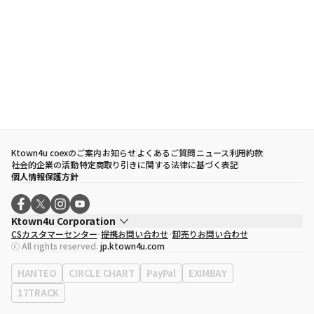
Ktown4u coexのご案内
お知らせ
よくあるご質問
ニュース
利用約款
社会的企業の活動
特定商取り引きに関する法律に基づく表記
個人情報保護方針
Ktown4u Corporation
CSカスタマーセンター
提携お問い合わせ
卸売りお問い合わせ
代表取締役
ソン・ヒョミン
ⓒ All rights reserved.
jp.ktown4u.com
事業者登録番号
120-87-71116
eContext
0120-23-7523
HANTEO
CIRCLE CHART
PayPal
EXIMBAY
事務所住所
ソウル特別市江南区永東大路513、3階(三成洞、coex)
17TRACK