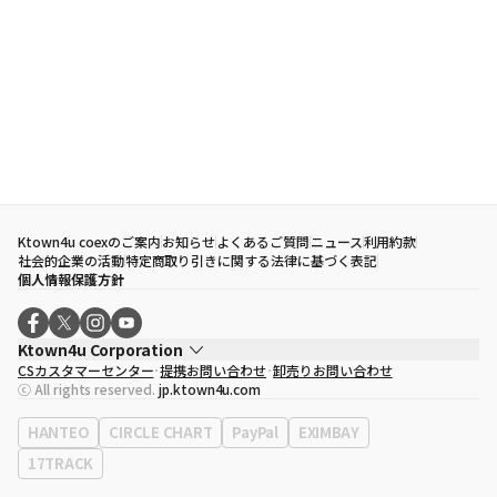
Ktown4u coexのご案内
お知らせ
よくあるご質問
ニュース
利用約款
社会的企業の活動
特定商取り引きに関する法律に基づく表記
個人情報保護方針
Ktown4u Corporation
CSカスタマーセンター
提携お問い合わせ
卸売りお問い合わせ
代表取締役
ソン・ヒョミン
ⓒ All rights reserved.
jp.ktown4u.com
事業者登録番号
120-87-71116
eContext
0120-23-7523
HANTEO
CIRCLE CHART
PayPal
EXIMBAY
事務所住所
ソウル特別市江南区永東大路513、3階(三成洞、coex)
17TRACK