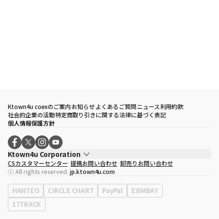
Ktown4u coexのご案内
お知らせ
よくあるご質問
ニュース
利用約款
社会的企業の活動
特定商取り引きに関する法律に基づく表記
個人情報保護方針
Ktown4u Corporation
CSカスタマーセンター
提携お問い合わせ
卸売りお問い合わせ
代表取締役
ソン・ヒョミン
ⓒ All rights reserved.
jp.ktown4u.com
事業者登録番号
120-87-71116
eContext
0120-23-7523
HANTEO
CIRCLE CHART
PayPal
EXIMBAY
事務所住所
ソウル特別市江南区永東大路513、3階(三成洞、coex)
17TRACK