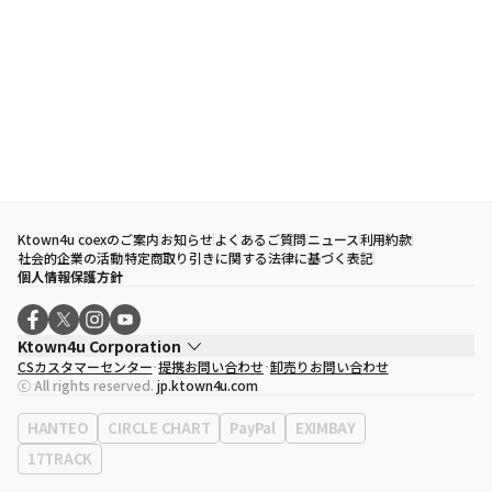
Ktown4u coexのご案内
お知らせ
よくあるご質問
ニュース
利用約款
社会的企業の活動
特定商取り引きに関する法律に基づく表記
個人情報保護方針
Ktown4u Corporation
CSカスタマーセンター
提携お問い合わせ
卸売りお問い合わせ
代表取締役
ソン・ヒョミン
ⓒ All rights reserved.
jp.ktown4u.com
事業者登録番号
120-87-71116
eContext
0120-23-7523
HANTEO
CIRCLE CHART
PayPal
EXIMBAY
事務所住所
ソウル特別市江南区永東大路513、3階(三成洞、coex)
17TRACK