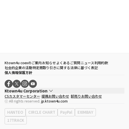
Ktown4u coexのご案内
お知らせ
よくあるご質問
ニュース
利用約款
社会的企業の活動
特定商取り引きに関する法律に基づく表記
個人情報保護方針
Ktown4u Corporation
CSカスタマーセンター
提携お問い合わせ
卸売りお問い合わせ
代表取締役
ソン・ヒョミン
ⓒ All rights reserved.
jp.ktown4u.com
事業者登録番号
120-87-71116
eContext
0120-23-7523
HANTEO
CIRCLE CHART
PayPal
EXIMBAY
事務所住所
ソウル特別市江南区永東大路513、3階(三成洞、coex)
17TRACK