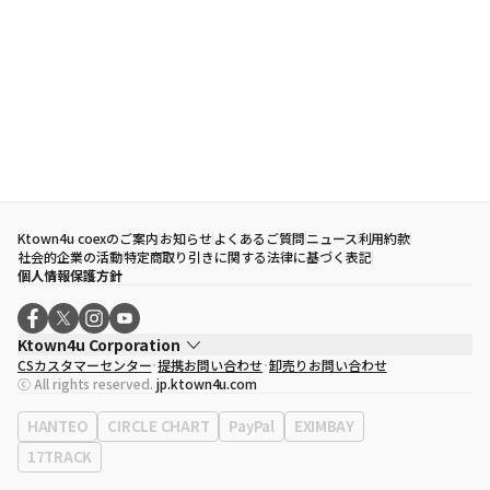
Ktown4u coexのご案内
お知らせ
よくあるご質問
ニュース
利用約款
社会的企業の活動
特定商取り引きに関する法律に基づく表記
個人情報保護方針
Ktown4u Corporation
CSカスタマーセンター
提携お問い合わせ
卸売りお問い合わせ
代表取締役
ソン・ヒョミン
ⓒ All rights reserved.
jp.ktown4u.com
事業者登録番号
120-87-71116
eContext
0120-23-7523
HANTEO
CIRCLE CHART
PayPal
EXIMBAY
事務所住所
ソウル特別市江南区永東大路513、3階(三成洞、coex)
17TRACK