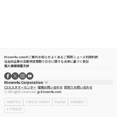
Ktown4u coexのご案内
お知らせ
よくあるご質問
ニュース
利用約款
社会的企業の活動
特定商取り引きに関する法律に基づく表記
個人情報保護方針
Ktown4u Corporation
CSカスタマーセンター
提携お問い合わせ
卸売りお問い合わせ
代表取締役
ソン・ヒョミン
ⓒ All rights reserved.
jp.ktown4u.com
事業者登録番号
120-87-71116
eContext
0120-23-7523
HANTEO
CIRCLE CHART
PayPal
EXIMBAY
事務所住所
ソウル特別市江南区永東大路513、3階(三成洞、coex)
17TRACK