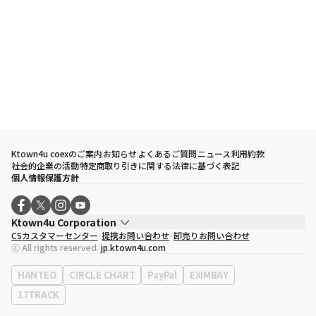
Ktown4u coexのご案内
お知らせ
よくあるご質問
ニュース
利用約款
社会的企業の活動
特定商取り引きに関する法律に基づく表記
個人情報保護方針
Ktown4u Corporation
CSカスタマーセンター
提携お問い合わせ
卸売りお問い合わせ
代表取締役
ソン・ヒョミン
ⓒ All rights reserved.
jp.ktown4u.com
事業者登録番号
120-87-71116
eContext
0120-23-7523
HANTEO
CIRCLE CHART
PayPal
EXIMBAY
事務所住所
ソウル特別市江南区永東大路513、3階(三成洞、coex)
17TRACK