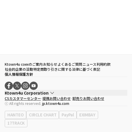
Ktown4u coexのご案内
お知らせ
よくあるご質問
ニュース
利用約款
社会的企業の活動
特定商取り引きに関する法律に基づく表記
個人情報保護方針
Ktown4u Corporation
CSカスタマーセンター
提携お問い合わせ
卸売りお問い合わせ
代表取締役
ソン・ヒョミン
ⓒ All rights reserved.
jp.ktown4u.com
事業者登録番号
120-87-71116
eContext
0120-23-7523
HANTEO
CIRCLE CHART
PayPal
EXIMBAY
事務所住所
ソウル特別市江南区永東大路513、3階(三成洞、coex)
17TRACK