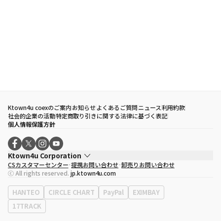
Ktown4u coexのご案内
お知らせ
よくあるご質問
ニュース
利用約款
社会的企業の活動
特定商取り引きに関する法律に基づく表記
個人情報保護方針
Ktown4u Corporation
CSカスタマーセンター
提携お問い合わせ
卸売りお問い合わせ
代表取締役
ソン・ヒョミン
ⓒ All rights reserved.
jp.ktown4u.com
事業者登録番号
120-87-71116
eContext
0120-23-7523
HANTEO
CIRCLE CHART
PayPal
EXIMBAY
事務所住所
ソウル特別市江南区永東大路513、3階(三成洞、coex)
17TRACK