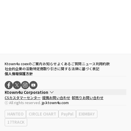
Ktown4u coexのご案内
お知らせ
よくあるご質問
ニュース
利用約款
社会的企業の活動
特定商取り引きに関する法律に基づく表記
個人情報保護方針
Ktown4u Corporation
CSカスタマーセンター
提携お問い合わせ
卸売りお問い合わせ
代表取締役
ソン・ヒョミン
ⓒ All rights reserved.
jp.ktown4u.com
事業者登録番号
120-87-71116
eContext
0120-23-7523
HANTEO
CIRCLE CHART
PayPal
EXIMBAY
事務所住所
ソウル特別市江南区永東大路513、3階(三成洞、coex)
17TRACK