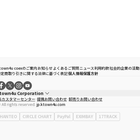
town4u coexのご案内
お知らせ
よくあるご質問
ニュース
利用約款
社会的企業の活動
特定商取り引きに関する法律に基づく表記
個人情報保護方針
town4u Corporation
CSカスタマーセンター
提携お問い合わせ
卸売りお問い合わせ
代表取締役
ソン・ヒョミン
 All rights reserved.
jp.ktown4u.com
事業者登録番号
120-87-71116
Context
0120-23-7523
HANTEO
CIRCLE CHART
PayPal
EXIMBAY
17TRACK
事務所住所
ソウル特別市江南区永東大路513、3階(三成洞、coex)