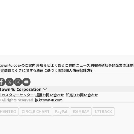
town4u coexのご案内
お知らせ
よくあるご質問
ニュース
利用約款
社会的企業の活動
特定商取り引きに関する法律に基づく表記
個人情報保護方針
town4u Corporation
CSカスタマーセンター
提携お問い合わせ
卸売りお問い合わせ
代表取締役
ソン・ヒョミン
 All rights reserved.
jp.ktown4u.com
事業者登録番号
120-87-71116
Context
0120-23-7523
HANTEO
CIRCLE CHART
PayPal
EXIMBAY
17TRACK
事務所住所
ソウル特別市江南区永東大路513、3階(三成洞、coex)