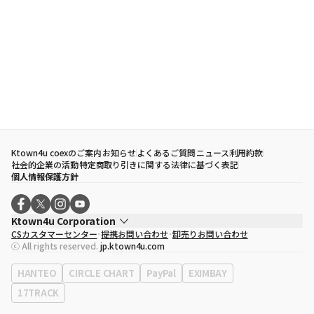
Ktown4u coexのご案内
お知らせ
よくあるご質問
ニュース
利用約款
社会的企業の活動
特定商取り引きに関する法律に基づく表記
個人情報保護方針
Ktown4u Corporation
CSカスタマーセンター
提携お問い合わせ
卸売りお問い合わせ
代表取締役
ソン・ヒョミン
ⓒ All rights reserved.
jp.ktown4u.com
事業者登録番号
120-87-71116
eContext
0120-23-7523
HANTEO
CIRCLE CHART
PayPal
EXIMBAY
事務所住所
ソウル特別市江南区永東大路513、3階(三成洞、coex)
17TRACK