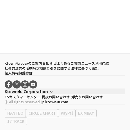
Ktown4u coexのご案内
お知らせ
よくあるご質問
ニュース
利用約款
社会的企業の活動
特定商取り引きに関する法律に基づく表記
個人情報保護方針
Ktown4u Corporation
CSカスタマーセンター
提携お問い合わせ
卸売りお問い合わせ
代表取締役
ソン・ヒョミン
ⓒ All rights reserved.
jp.ktown4u.com
事業者登録番号
120-87-71116
eContext
0120-23-7523
HANTEO
CIRCLE CHART
PayPal
EXIMBAY
事務所住所
ソウル特別市江南区永東大路513、3階(三成洞、coex)
17TRACK