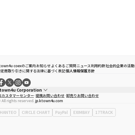
town4u coexのご案内
お知らせ
よくあるご質問
ニュース
利用約款
社会的企業の活動
特定商取り引きに関する法律に基づく表記
個人情報保護方針
town4u Corporation
CSカスタマーセンター
提携お問い合わせ
卸売りお問い合わせ
代表取締役
ソン・ヒョミン
 All rights reserved.
jp.ktown4u.com
事業者登録番号
120-87-71116
Context
0120-23-7523
HANTEO
CIRCLE CHART
PayPal
EXIMBAY
17TRACK
事務所住所
ソウル特別市江南区永東大路513、3階(三成洞、coex)