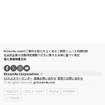
Ktown4u coexのご案内
お知らせ
よくあるご質問
ニュース
利用約款
社会的企業の活動
特定商取り引きに関する法律に基づく表記
個人情報保護方針
Ktown4u Corporation
CSカスタマーセンター
提携お問い合わせ
卸売りお問い合わせ
代表取締役
ソン・ヒョミン
ⓒ All rights reserved.
jp.ktown4u.com
事業者登録番号
120-87-71116
eContext
0120-23-7523
HANTEO
CIRCLE CHART
PayPal
EXIMBAY
事務所住所
ソウル特別市江南区永東大路513、3階(三成洞、coex)
17TRACK