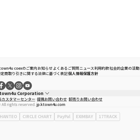
town4u coexのご案内
お知らせ
よくあるご質問
ニュース
利用約款
社会的企業の活動
特定商取り引きに関する法律に基づく表記
個人情報保護方針
town4u Corporation
CSカスタマーセンター
提携お問い合わせ
卸売りお問い合わせ
代表取締役
ソン・ヒョミン
 All rights reserved.
jp.ktown4u.com
事業者登録番号
120-87-71116
Context
0120-23-7523
HANTEO
CIRCLE CHART
PayPal
EXIMBAY
17TRACK
事務所住所
ソウル特別市江南区永東大路513、3階(三成洞、coex)