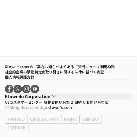
Ktown4u coexのご案内
お知らせ
よくあるご質問
ニュース
利用約款
社会的企業の活動
特定商取り引きに関する法律に基づく表記
個人情報保護方針
Ktown4u Corporation
CSカスタマーセンター
提携お問い合わせ
卸売りお問い合わせ
代表取締役
ソン・ヒョミン
ⓒ All rights reserved.
jp.ktown4u.com
事業者登録番号
120-87-71116
eContext
0120-23-7523
HANTEO
CIRCLE CHART
PayPal
EXIMBAY
事務所住所
ソウル特別市江南区永東大路513、3階(三成洞、coex)
17TRACK