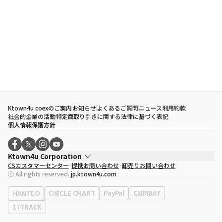
Ktown4u coexのご案内
お知らせ
よくあるご質問
ニュース
利用約款
社会的企業の活動
特定商取り引きに関する法律に基づく表記
個人情報保護方針
Ktown4u Corporation
CSカスタマーセンター
提携お問い合わせ
卸売りお問い合わせ
代表取締役
ソン・ヒョミン
ⓒ All rights reserved.
jp.ktown4u.com
事業者登録番号
120-87-71116
eContext
0120-23-7523
HANTEO
CIRCLE CHART
PayPal
EXIMBAY
事務所住所
ソウル特別市江南区永東大路513、3階(三成洞、coex)
17TRACK