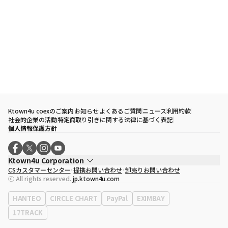
Ktown4u coexのご案内
お知らせ
よくあるご質問
ニュース
利用約款
社会的企業の活動
特定商取り引きに関する法律に基づく表記
個人情報保護方針
Ktown4u Corporation
CSカスタマーセンター
提携お問い合わせ
卸売りお問い合わせ
代表取締役
ソン・ヒョミン
ⓒ All rights reserved.
jp.ktown4u.com
事業者登録番号
120-87-71116
eContext
0120-23-7523
HANTEO
CIRCLE CHART
PayPal
EXIMBAY
事務所住所
ソウル特別市江南区永東大路513、3階(三成洞、coex)
17TRACK