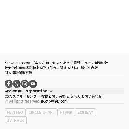
Ktown4u coexのご案内
お知らせ
よくあるご質問
ニュース
利用約款
社会的企業の活動
特定商取り引きに関する法律に基づく表記
個人情報保護方針
Ktown4u Corporation
CSカスタマーセンター
提携お問い合わせ
卸売りお問い合わせ
代表取締役
ソン・ヒョミン
ⓒ All rights reserved.
jp.ktown4u.com
事業者登録番号
120-87-71116
eContext
0120-23-7523
HANTEO
CIRCLE CHART
PayPal
EXIMBAY
事務所住所
ソウル特別市江南区永東大路513、3階(三成洞、coex)
17TRACK