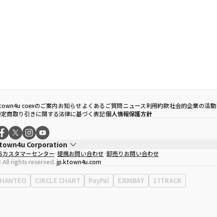
town4u coexのご案内
お知らせ
よくあるご質問
ニュース
利用約款
社会的企業の活動
特定商取り引きに関する法律に基づく表記
個人情報保護方針
town4u Corporation
CSカスタマーセンター
提携お問い合わせ
卸売りお問い合わせ
代表取締役
ソン・ヒョミン
 All rights reserved.
jp.ktown4u.com
事業者登録番号
120-87-71116
Context
0120-23-7523
HANTEO
CIRCLE CHART
PayPal
EXIMBAY
17TRACK
事務所住所
ソウル特別市江南区永東大路513、3階(三成洞、coex)