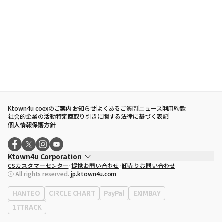
Ktown4u coexのご案内
お知らせ
よくあるご質問
ニュース
利用約款
社会的企業の活動
特定商取り引きに関する法律に基づく表記
個人情報保護方針
Ktown4u Corporation
CSカスタマーセンター
提携お問い合わせ
卸売りお問い合わせ
代表取締役
ソン・ヒョミン
ⓒ All rights reserved.
jp.ktown4u.com
事業者登録番号
120-87-71116
eContext
0120-23-7523
HANTEO
CIRCLE CHART
PayPal
EXIMBAY
事務所住所
ソウル特別市江南区永東大路513、3階(三成洞、coex)
17TRACK