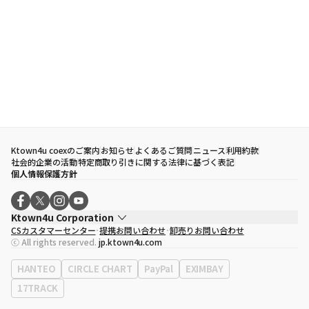
Ktown4u coexのご案内
お知らせ
よくあるご質問
ニュース
利用約款
社会的企業の活動
特定商取り引きに関する法律に基づく表記
個人情報保護方針
Ktown4u Corporation
CSカスタマーセンター
提携お問い合わせ
卸売りお問い合わせ
代表取締役
ソン・ヒョミン
ⓒ All rights reserved.
jp.ktown4u.com
事業者登録番号
120-87-71116
eContext
0120-23-7523
HANTEO
CIRCLE CHART
PayPal
EXIMBAY
事務所住所
ソウル特別市江南区永東大路513、3階(三成洞、coex)
17TRACK