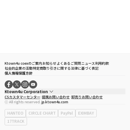
Ktown4u coexのご案内
お知らせ
よくあるご質問
ニュース
利用約款
社会的企業の活動
特定商取り引きに関する法律に基づく表記
個人情報保護方針
Ktown4u Corporation
CSカスタマーセンター
提携お問い合わせ
卸売りお問い合わせ
代表取締役
ソン・ヒョミン
ⓒ All rights reserved.
jp.ktown4u.com
事業者登録番号
120-87-71116
eContext
0120-23-7523
HANTEO
CIRCLE CHART
PayPal
EXIMBAY
事務所住所
ソウル特別市江南区永東大路513、3階(三成洞、coex)
17TRACK