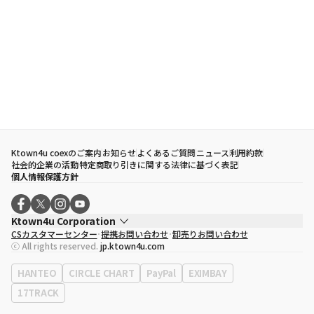
Ktown4u coexのご案内
お知らせ
よくあるご質問
ニュース
利用約款
社会的企業の活動
特定商取り引きに関する法律に基づく表記
個人情報保護方針
Ktown4u Corporation
CSカスタマーセンター
提携お問い合わせ
卸売りお問い合わせ
代表取締役
ソン・ヒョミン
ⓒ All rights reserved.
jp.ktown4u.com
事業者登録番号
120-87-71116
eContext
0120-23-7523
HANTEO
CIRCLE CHART
PayPal
EXIMBAY
事務所住所
ソウル特別市江南区永東大路513、3階(三成洞、coex)
17TRACK