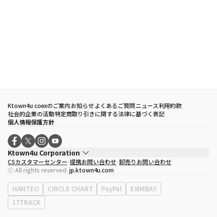
Ktown4u coexのご案内
お知らせ
よくあるご質問
ニュース
利用約款
社会的企業の活動
特定商取り引きに関する法律に基づく表記
個人情報保護方針
Ktown4u Corporation
CSカスタマーセンター
提携お問い合わせ
卸売りお問い合わせ
代表取締役
ソン・ヒョミン
ⓒ All rights reserved.
jp.ktown4u.com
事業者登録番号
120-87-71116
eContext
0120-23-7523
HANTEO
CIRCLE CHART
PayPal
EXIMBAY
事務所住所
ソウル特別市江南区永東大路513、3階(三成洞、coex)
17TRACK