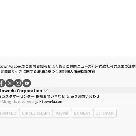
town4u coexのご案内
お知らせ
よくあるご質問
ニュース
利用約款
社会的企業の活動
特定商取り引きに関する法律に基づく表記
個人情報保護方針
town4u Corporation
CSカスタマーセンター
提携お問い合わせ
卸売りお問い合わせ
代表取締役
ソン・ヒョミン
 All rights reserved.
jp.ktown4u.com
事業者登録番号
120-87-71116
Context
0120-23-7523
HANTEO
CIRCLE CHART
PayPal
EXIMBAY
17TRACK
事務所住所
ソウル特別市江南区永東大路513、3階(三成洞、coex)