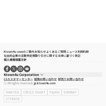
Ktown4u coexのご案内
お知らせ
よくあるご質問
ニュース
利用約款
社会的企業の活動
特定商取り引きに関する法律に基づく表記
個人情報保護方針
Ktown4u Corporation
CSカスタマーセンター
提携お問い合わせ
卸売りお問い合わせ
代表取締役
ソン・ヒョミン
ⓒ All rights reserved.
jp.ktown4u.com
事業者登録番号
120-87-71116
eContext
0120-23-7523
HANTEO
CIRCLE CHART
PayPal
EXIMBAY
事務所住所
ソウル特別市江南区永東大路513、3階(三成洞、coex)
17TRACK