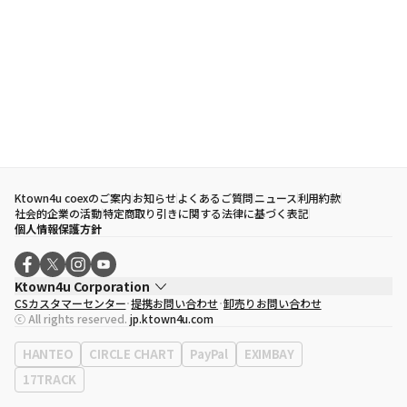
Ktown4u coexのご案内
お知らせ
よくあるご質問
ニュース
利用約款
社会的企業の活動
特定商取り引きに関する法律に基づく表記
個人情報保護方針
Ktown4u Corporation
CSカスタマーセンター
提携お問い合わせ
卸売りお問い合わせ
代表取締役
ソン・ヒョミン
ⓒ All rights reserved.
jp.ktown4u.com
事業者登録番号
120-87-71116
eContext
0120-23-7523
HANTEO
CIRCLE CHART
PayPal
EXIMBAY
事務所住所
ソウル特別市江南区永東大路513、3階(三成洞、coex)
17TRACK