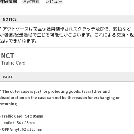
詳細情報
運営方針
レビュー
NOTICE
*
アウトケースは商品保護用制作されスクラッチ及び傷、変色など
が包装/配送過程で生じる可能性がございます。これによる交換・
品はできかねます。
NCT
Traffic Card
PART
* The outer case is just for protecting goods. (scratches and
discoloration on the case can not be the reason for exchanging or
returning
Traffic Card
-
: 54 x 85mm
eaflet
- L
: 54 x 86mm
- OPP Vinyl :
62 x 120mm