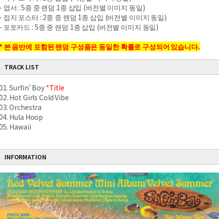
-
엽서
: 5
종 중 랜덤
1
종 삽입
(
버전별 이미지 동일
)
-
접지 포스터
: 2
종 중 랜덤
1
종 삽입
(
버전별 이미지 동일
)
-
포토카드
: 5
종 중 랜덤
1
종 삽입
(
버전별 이미지 동일
)
*
본 음반에 포함된 랜덤 구성품은 동일한 확률로 구성되어 있습니다
.
TRACK LIST
01. Surfin’ Boy
*Title
02. Hot Girls Cold Vibe
03. Orchestra
04. Hula Hoop
05. Hawaii
INFORMATION