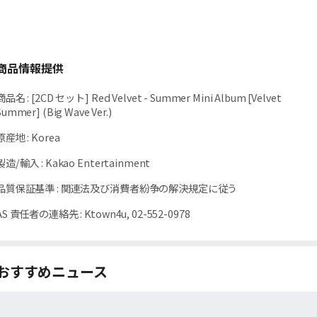
商品情報提供
商品名
:
[2CD セット] Red Velvet - Summer Mini Album [Velvet
Summer] (Big Wave Ver.)
原産地
:
Korea
製造/輸入
:
Kakao Entertainment
品質保証基準
:
関連法及び消費者紛争の解決規定に従う
AS 責任者の連絡先
:
Ktown4u, 02-552-0978
おすすめニュース