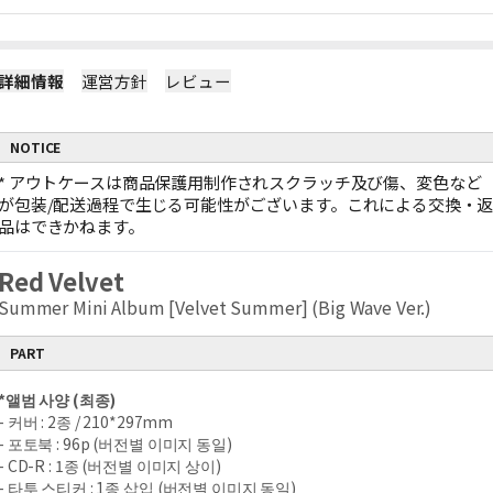
詳細情報
運営方針
レビュー
NOTICE
*
アウトケースは商品保護用制作されスクラッチ及び傷、変色など
が包装/配送過程で生じる可能性がございます。これによる交換・
品はできかねます。
Red Velvet
Summer Mini Album [Velvet Summer] (Big Wave Ver.)
PART
*
앨범 사양
(
최종
)
-
커버
: 2
종
/ 210*297mm
-
포토북
: 96p (
버전별 이미지 동일
)
- CD-R : 1
종
(
버전별 이미지 상이
)
-
타투 스티커
: 1
종 삽입
(
버전별 이미지 동일
)