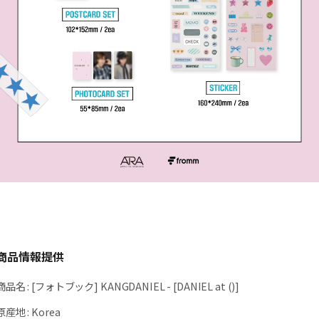
商品情報提供
商品名
:
[フォトブック] KANGDANIEL - [DANIEL at (ㅤㅤㅤ)]
原産地
:
Korea