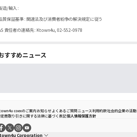
製造/輸入
:
品質保証基準
:
関連法及び消費者紛争の解決規定に従う
AS 責任者の連絡先
:
Ktown4u, 02-552-0978
おすすめニュース
town4u coexのご案内
お知らせ
よくあるご質問
ニュース
利用約款
社会的企業の活動
特定商取り引きに関する法律に基づく表記
個人情報保護方針
town4u Corporation