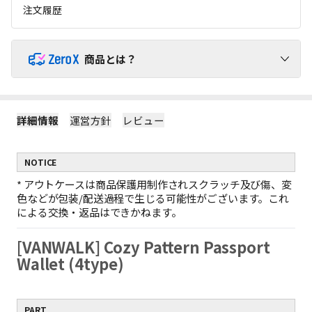
注文履歴
商品とは？
ZeroX商品で送料を負担せずにショッピングをお楽しみくだ
さい！
詳細情報
運営方針
レビュー
1
ZeroX商品には追加送料がかかりません。
ZeroX商品と他の商品を一緒にご購入いただくと、送料は他の商
NOTICE
品にのみかかります。
（ZeroX商品には送料がかかりません。）
*
アウトケースは商品保護用制作されスクラッチ及び傷、変
2
ZeroX商品だけを購入する場合、最小送料が適用されます。
色などが包装/配送過程で生じる可能性がございます。これ
ZeroX商品だけをご購入いただくと、最も軽い商品1点を基準に最
による交換・返品はできかねます。
小送料のみがかかります。
例：ZeroX 1個の送料 = ZeroX 10個の送料
[VANWALK] Cozy Pattern Passport
ZeroX商品だけで10,000円以上お買い上げの場合、送料無料と
3
なります。
Wallet (4type)
1回の注文でZeroX商品だけを10,000円以上購入すると、送料は完
全に無料になります！
（ZeroX以外の商品が含まれている場合、送料無料は適用されま
PART
せん。）