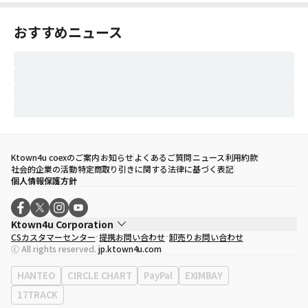
おすすめニュース
Ktown4u coexのご案内
お知らせ
よくあるご質問
ニュース
利用約款
社会的企業の活動
特定商取り引きに関する法律に基づく表記
個人情報保護方針
Ktown4u Corporation
CSカスタマーセンター
提携お問い合わせ
卸売りお問い合わせ
代表取締役
ソン・ヒョミン
ⓒ All rights reserved.
jp.ktown4u.com
事業者登録番号
120-87-71116
eContext
0120-23-7523
HANTEO
CIRCLE CHART
PayPal
EXIMBAY
事務所住所
ソウル特別市江南区永東大路513、3階(三成洞、coex)
17TRACK