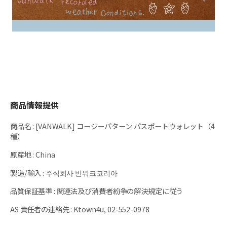
商品情報提供
商品名
:
[VANWALK] コージーパターン パスポートウォレット（4
種）
原産地
:
China
製造/輸入
:
주식회사 반워크코리아
品質保証基準
:
関連法及び消費者紛争の解決規定に従う
AS 責任者の連絡先
:
Ktown4u, 02-552-0978