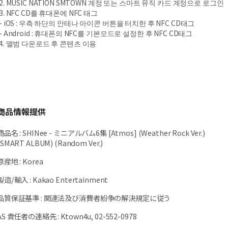
2. MUSIC NATION SMTOWN 계정 또는 스마트 뮤직 카드 계정으로 로그인
3. NFC CD를 휴대폰에 NFC 태그
- iOS : 우측 하단의 안테나 아이콘 버튼을 터치한 후 NFC CD태그
- Android : 휴대폰의 NFC를 기본모드로 설정한 후 NFC CD태그
4. 앨범 다운로드 후 콘텐츠 이용
商品情報提供
商品名
:
SHINee - ミニアルバム6集 [Atmos] (Weather Rock Ver.)
(SMART ALBUM) (Random Ver.)
原産地
:
Korea
製造/輸入
:
Kakao Entertainment
品質保証基準
:
関連法及び消費者紛争の解決規定に従う
AS 責任者の連絡先
:
Ktown4u, 02-552-0978