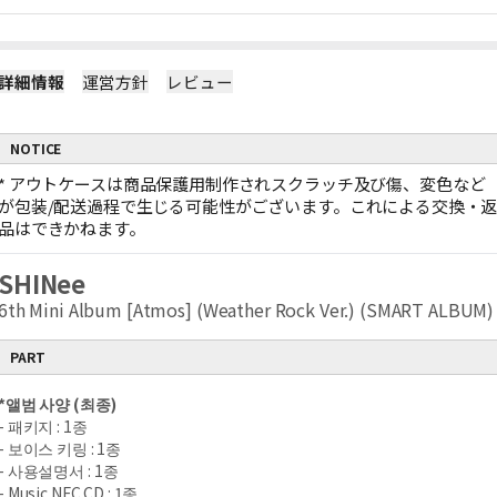
詳細情報
運営方針
レビュー
NOTICE
*
アウトケースは商品保護用制作されスクラッチ及び傷、変色など
が包装/配送過程で生じる可能性がございます。これによる交換・
品はできかねます。
SHINee
6th Mini Album [Atmos] (Weather Rock Ver.) (SMART ALBUM)
PART
*
앨범 사양
(
최종
)
-
패키지
: 1
종
-
보이스 키링
: 1
종
-
사용설명서
: 1
종
- Music NFC CD : 1
종