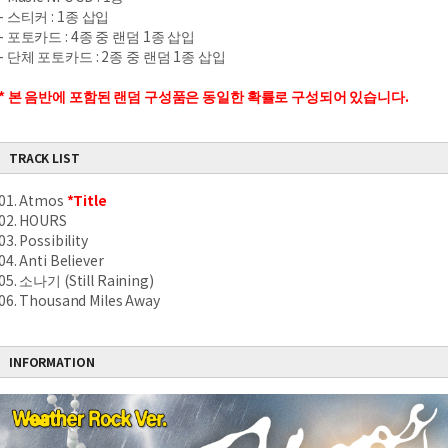
-
스티커
: 1
종 삽입
-
포토카드
: 4
종 중 랜덤
1
종 삽입
-
단체 포토카드
: 2
종 중 랜덤
1
종 삽입
*
본 음반에 포함된 랜덤 구성품은 동일한 확률로 구성되어 있습니다
.
TRACK LIST
01. Atmos
*Title
02. HOURS
03. Possibility
04. Anti Believer
05. 소나기 (Still Raining)
06. Thousand Miles Away
INFORMATION