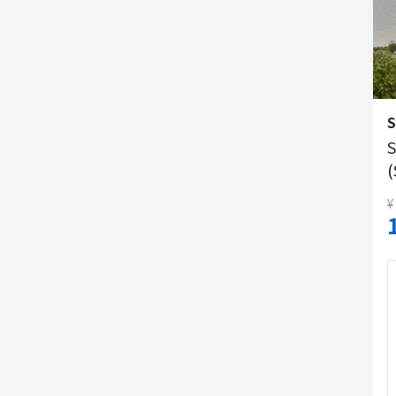
S
S
(
¥