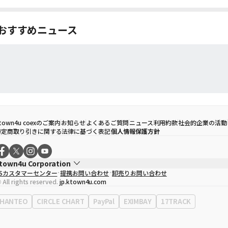
おすすめニュース
town4u coexのご案内
お知らせ
よくあるご質問
ニュース
利用約款
社会的企業の活動
特定商取り引きに関する法律に基づく表記
個人情報保護方針
town4u Corporation
CSカスタマーセンター
提携お問い合わせ
卸売りお問い合わせ
代表取締役
ソン・ヒョミン
 All rights reserved.
jp.ktown4u.com
事業者登録番号
120-87-71116
Context
0120-23-7523
HANTEO
CIRCLE CHART
PayPal
EXIMBAY
17TRACK
事務所住所
ソウル特別市江南区永東大路513、3階(三成洞、coex)