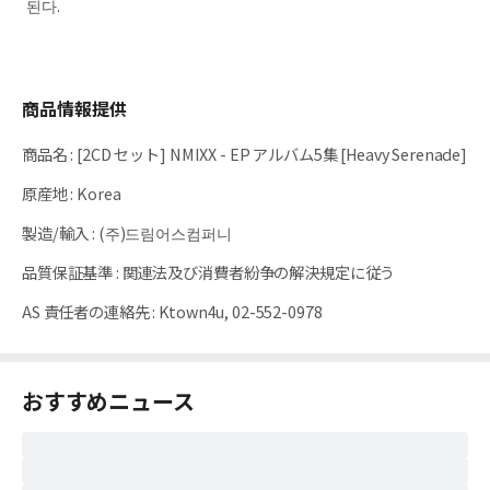
된다.
商品情報提供
商品名
:
[2CD セット] NMIXX - EP アルバム5集 [Heavy Serenade]
原産地
:
Korea
製造/輸入
:
(주)드림어스컴퍼니
品質保証基準
:
関連法及び消費者紛争の解決規定に従う
AS 責任者の連絡先
:
Ktown4u, 02-552-0978
おすすめニュース