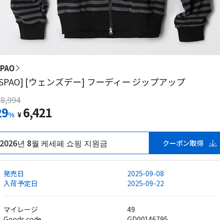
PAO
[SPAO] [ウェンズデー] フーディー ジップアップ
8,994
29
6,421
%
¥
2026년 8월 케세페 쇼핑 지원금
クーポン取得
発売日
2025-09-08
入荷予定日
2025-09-22
マイレージ
49
Goods code
GD00146795