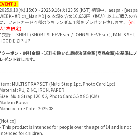
EVENT 2.
2025.9.10(水) 15:00 ~ 2025.9.16(火) 23:59 (KST) 期間中、aespa - [aespa
WEEK - #Rich_Man MD] を衣類を含め10,652円（税込）以上ご購入の方
に、フォトカード４種のうちランダム１種をプレゼント致します。
(※1
人1枚 限定)
*衣類: T-SHIRT (SHORT SLEEVE ver. / LONG SLEEVE ver.), PANTS SET,
HOODIE ZIP-UP
*クーポン・割引金額・送料を除いた最終決済金額(商品金額)を基準にプ
レゼント致します。
---------------------------------------------------------------------
Item : MULTI STRAP SET (Multi Strap 1pc, Photo Card 1pc)
Material : PU, ZINC, IRON, PAPER
Size : Multi Strap 120 X 2, Photo Card 5.5 X 8.5 (CM)
Made in Korea
Manufacture Date : 2025.08
[Notice]
- This product is intended for people over the age of 14 and is not
intended for children.