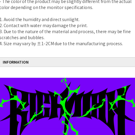
- The color of the product may be slightly different from the actual
color depending on the monitor specifications.
1. Avoid the humidity and direct sunlight.
2. Contact with water may damage the print.
3. Due to the nature of the material and process, there may be fine
scratches and bubbles.
4. Size may vary by ±1-2CM due to the manufacturing process.
INFORMATION