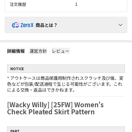
注文履歴
1
商品とは？
ZeroX商品で送料を負担せずにショッピングをお楽しみくだ
さい！
詳細情報
運営方針
レビュー
1
ZeroX商品には追加送料がかかりません。
ZeroX商品と他の商品を一緒にご購入いただくと、送料は他の商
NOTICE
品にのみかかります。
（ZeroX商品には送料がかかりません。）
*
アウトケースは商品保護用制作されスクラッチ及び傷、変
2
ZeroX商品だけを購入する場合、最小送料が適用されます。
色などが包装/配送過程で生じる可能性がございます。これ
ZeroX商品だけをご購入いただくと、最も軽い商品1点を基準に最
による交換・返品はできかねます。
小送料のみがかかります。
例：ZeroX 1個の送料 = ZeroX 10個の送料
[Wacky Willy] [25FW] Women's
ZeroX商品だけで10,000円以上お買い上げの場合、送料無料と
3
なります。
Check Pleated Skirt Pattern
1回の注文でZeroX商品だけを10,000円以上購入すると、送料は完
全に無料になります！
（ZeroX以外の商品が含まれている場合、送料無料は適用されま
PART
せん。）