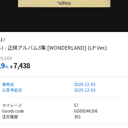
.I
B.I - 正規アルバム3集 [WONDERLAND] (LP Ver.)
9,185
19
7,438
%
¥
発売日
2025-12-03
入荷予定日
2025-12-03
マイレージ
57
Goods code
GD00146206
注文履歴
301