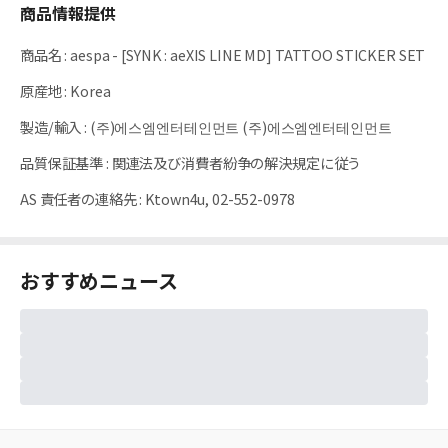
商品情報提供
商品名
:
aespa - [SYNK : aeXIS LINE MD] TATTOO STICKER SET
原産地
:
Korea
製造/輸入
:
(주)에스엠엔터테인먼트 (주)에스엠엔터테인먼트
品質保証基準
:
関連法及び消費者紛争の解決規定に従う
AS 責任者の連絡先
:
Ktown4u, 02-552-0978
おすすめニュース