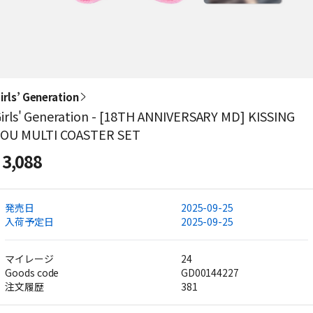
irls’ Generation
irls' Generation - [18TH ANNIVERSARY MD] KISSING
YOU MULTI COASTER SET
3,088
発売日
2025-09-25
入荷予定日
2025-09-25
マイレージ
24
Goods code
GD00144227
注文履歴
381