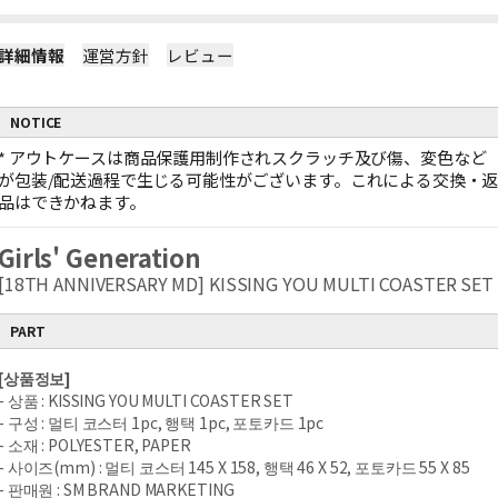
詳細情報
運営方針
レビュー
NOTICE
*
アウトケースは商品保護用制作されスクラッチ及び傷、変色など
が包装/配送過程で生じる可能性がございます。これによる交換・
品はできかねます。
Girls' Generation
[18TH ANNIVERSARY MD] KISSING YOU MULTI COASTER SET
PART
[상품정보]
- 상품 : KISSING YOU MULTI COASTER SET
- 구성 : 멀티 코스터 1pc, 행택 1pc, 포토카드 1pc
- 소재 : POLYESTER, PAPER
- 사이즈(mm) : 멀티 코스터 145 X 158, 행택 46 X 52, 포토카드 55 X 85
- 판매원 : SM BRAND MARKETING