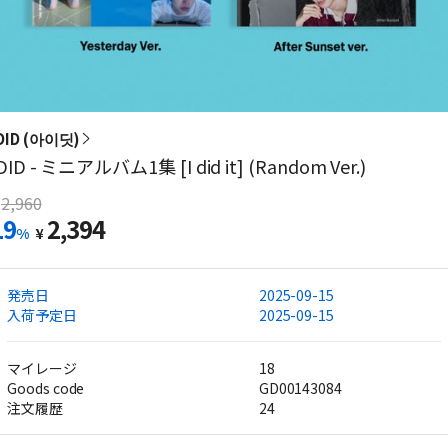
DID (아이딧)
DID - ミニアルバム1集 [I did it] (Random Ver.)
2,960
19
2,394
%
¥
発売日
2025-09-15
入荷予定日
2025-09-15
マイレージ
18
Goods code
GD00143084
注文履歴
24