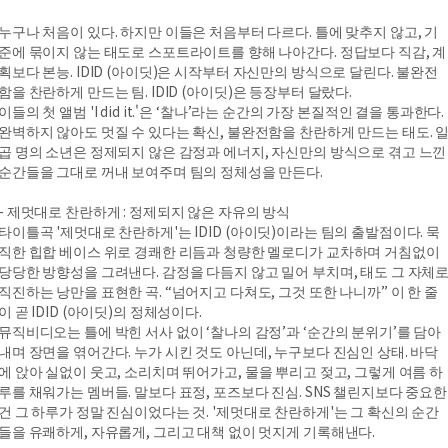
누구나 처음이 있다. 하지만 이들은 처음부터 다르다. 틀에 맞추지 않고, 기
준에 묶이지 않는 태도로 스포트라이트를 향해 나아간다. 정답보다 직감, 계
획보다 본능. IDID (아이딧)은 시작부터 자신만의 방식으로 달린다. 불완전
함을 찬란하게 만드는 팀. IDID (아이딧)은 등장부터 달랐다.
이들의 첫 앨범 'I did it.'은 ‘찰나’라는 순간의 가장 본질적인 결을 통과한다.
완벽하지 않아도 멋질 수 있다는 확신, 불완전함을 찬란하게 만드는 태도. 
곱 명의 소년은 정제되지 않은 감정과 에너지, 자신만의 방식으로 겪고 느낀
순간들을 그대로 꺼내 보여주며 팀의 정체성을 만든다.
- 제멋대로 찬란하게 : 정제되지 않은 자유의 방식
타이틀곡 '제멋대로 찬란하게'는 IDID (아이딧)이라는 팀의 출발점이다. 묵
직한 힙합 베이스 위로 경쾌한 리듬과 청량한 멜로디가 교차하며 거침없이
당당한 방향성을 그려낸다. 감정을 다듬지 않고 밀어 부치며, 태도 그 자체
직진하는 낭만을 표현한 곡. “넘어지고 다쳐도, 그것 또한 나니까” 이 한 줄
이 곧 IDID (아이딧)의 정체성이다.
뮤직비디오는 틀에 박힌 서사 없이 ‘찰나의 감정’과 ‘순간의 분위기’를 담아
내며 장면을 엮어간다. 누가 시킨 것도 아닌데, 누구보다 진심인 상태. 바닥
에 앉아 실없이 웃고, 소리치며 뛰어가고, 물을 뿌리고 젖고, 그렇게 여름 하
루를 채워가는 멤버들. 말보다 표정, 포즈보다 진심. SNS 챌린지보다 중요한
건 그 하루가 정말 진심이었다는 것. '제멋대로 찬란하게'는 그 확신의 순간
들을 유쾌하게, 자유롭게, 그리고 대책 없이 멋지게 기록해낸다.