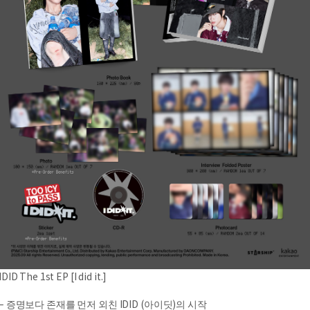
IDID The 1st EP [I did it.]
– 증명보다 존재를 먼저 외친 IDID (아이딧)의 시작