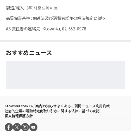
製造/輸入
:
(주)사운드웨이브
品質保証基準
:
関連法及び消費者紛争の解決規定に従う
AS 責任者の連絡先
:
Ktown4u, 02-552-0978
おすすめニュース
Ktown4u coexのご案内
お知らせ
よくあるご質問
ニュース
利用約款
社会的企業の活動
特定商取り引きに関する法律に基づく表記
個人情報保護方針