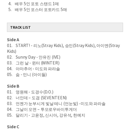
4. 배우 5인 포토 스탠드 1매
5. 배우 5인 포스터 포토카드 5매
TRACK LIST
Side A
01. START! - 리노(Stray Kids), 승민(Stray Kids), 아이엔(Stray
Kids)
02. Sunny Day - 안유진 (IVE)
03. 그런 날 - 윈터 (WINTER)
04. 아마추어 - 미도와 파라솔
05. 숨 - 민니 (아이들)
Side B
01. 영원해 - 도경수(D.O.)
02. 너인데 – 도겸 (SEVENTEEN)
03. 언젠가 눈부시게 빛날 테니 (언눈빛) -미도와 파라솔
04. 그날이 오면 – 투모로우바이투게더
05. 달리기 - 고윤정, 신시아, 강유석, 한예지
Side C