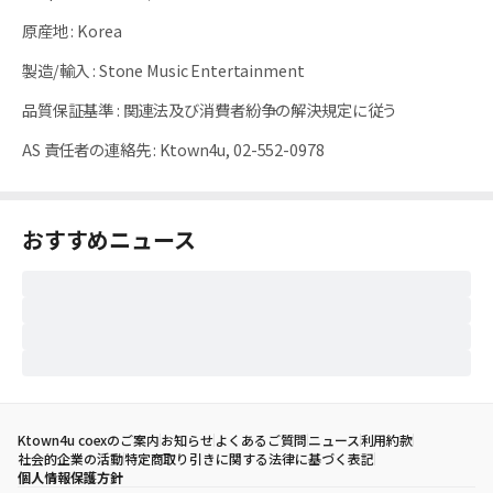
原産地
:
Korea
製造/輸入
:
Stone Music Entertainment
品質保証基準
:
関連法及び消費者紛争の解決規定に従う
AS 責任者の連絡先
:
Ktown4u, 02-552-0978
おすすめニュース
Ktown4u coexのご案内
お知らせ
よくあるご質問
ニュース
利用約款
社会的企業の活動
特定商取り引きに関する法律に基づく表記
個人情報保護方針