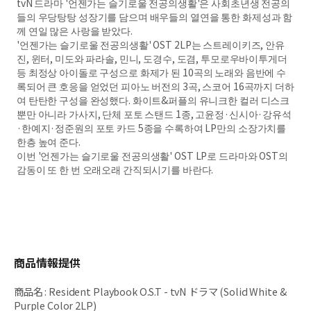
tvN 드라마 '언젠가는 슬기로울 전공의생활'은 사회초년생 전공의
들의 우당탕탕 성장기를 담으며 배우들의 열연을 통한 화제성과 함
께 연일 많은 사랑을 받았다.
'언젠가는 슬기로울 전공의생활' OST 2LP는 스트레이키즈, 안유
진, 윈터, 미도와 파라솔, 민니, 도경수, 도겸, 투모로우바이투게더
등 최정상 아이돌로 구성으로 화제가 된 10곡의 노래와 음반에 수
록되어 큰 호응을 얻었던 피아노 버전의 3곡, 스코어 16곡까지 더하
여 탄탄한 구성을 완성했다. 화이트&퍼플의 유니크한 컬러 디스크
뿐만 아니라 가사지, 단체 포토 스탠드 1종, 고윤정·신시아·강유석
·한예지·정준원의 포토 카드 5종을 수록하여 LP만의 소장가치를
한층 높여 준다.
이번 '언젠가는 슬기로울 전공의생활' OST LP로 드라마와 OST의
감동이 또 한 번 오래오래 간직되시기를 바란다.
商品情報提供
商品名
:
Resident Playbook O.S.T - tvN ドラマ (Solid White &
Purple Color 2LP)