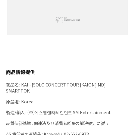
商品情報提供
商品名
:
KAI - [SOLO CONCERT TOUR [KAION] MD]
SMARTTOK
原産地
:
Korea
製造/輸入
:
(주)에스엠엔터테인먼트 SM Entertainment
品質保証基準
:
関連法及び消費者紛争の解決規定に従う
AS 責任者の連絡先
:
Ktown4u, 02-552-0978