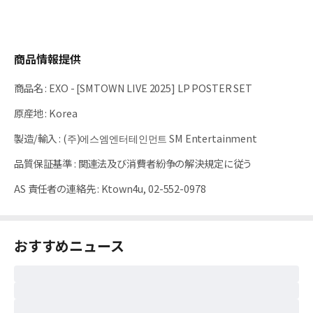
商品情報提供
商品名
:
EXO - [SMTOWN LIVE 2025] LP POSTER SET
原産地
:
Korea
製造/輸入
:
(주)에스엠엔터테인먼트 SM Entertainment
品質保証基準
:
関連法及び消費者紛争の解決規定に従う
AS 責任者の連絡先
:
Ktown4u, 02-552-0978
おすすめニュース